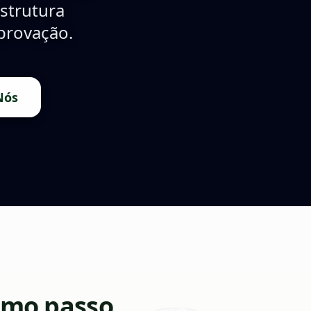
strutura
provação.
Nós
imo passo