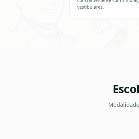
constantemente com simulaçõ
vestibulares.
Esco
Modalidade