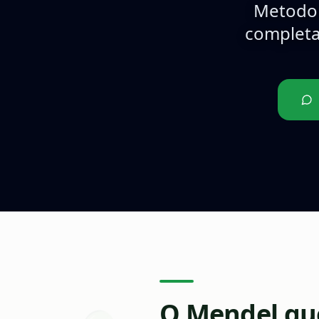
Metodol
completa
O Mendel que