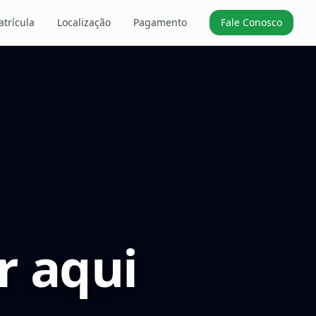
trícula
Localização
Pagamento
Fale Conosco
r aqui