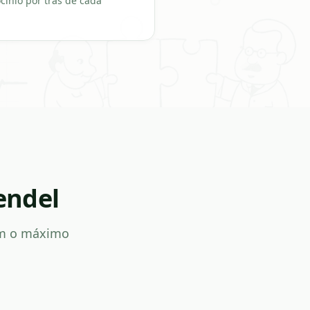
ocínio por trás de cada
endel
om o máximo